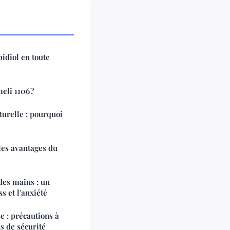
diol en toute
eli 1106 ?
urelle : pourquoi
 les avantages du
des mains : un
s et l'anxiété
e : précautions à
 de sécurité