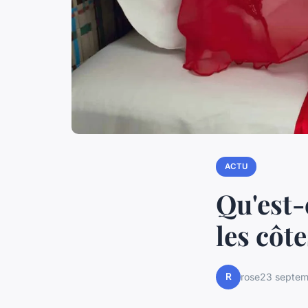
ACTU
Qu'est-
les côt
R
rose
23 septe