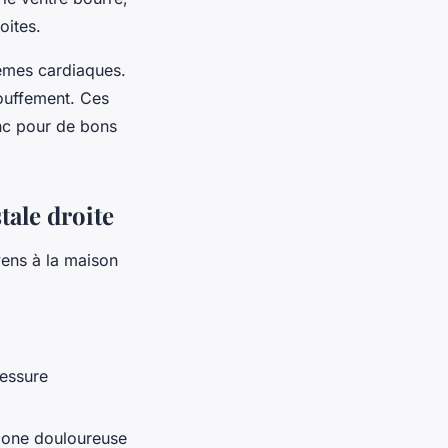
roites.
lèmes cardiaques.
touffement. Ces
nc pour de bons
tale droite
yens à la maison
lessure
 zone douloureuse