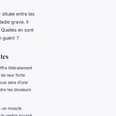
 située entre les
adie grave. Il
. Quelles en sont
 guérir ?
tes
fre littéralement
 de leur forte
vous sera d’une
re les douleurs
à un muscle
le ventre bourré,