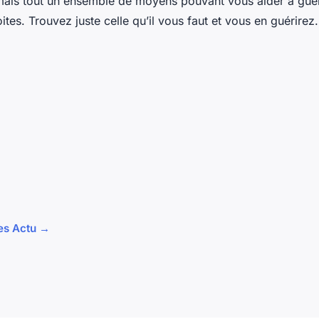
ais tout un ensemble de moyens pouvant vous aider à guér
ites. Trouvez juste celle qu’il vous faut et vous en guérirez
les Actu →