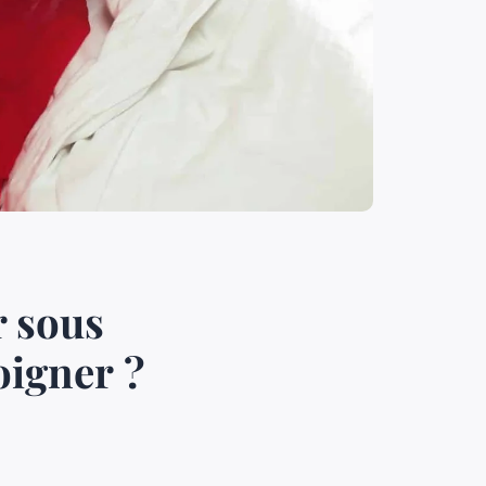
r sous
oigner ?