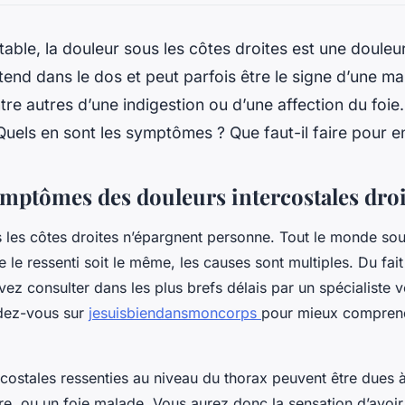
table, la douleur sous les côtes droites est une douleur
étend dans le dos et peut parfois être le signe d’une mal
ntre autres d’une indigestion ou d’une affection du foie
Quels en sont les symptômes ? Que faut-il faire pour en
ymptômes des douleurs intercostales droi
 les côtes droites n’épargnent personne. Tout le monde souf
e le ressenti soit le même, les causes sont multiples. Du fait
vez consulter dans les plus brefs délais par un spécialiste 
dez-vous sur
jesuisbiendansmoncorps
pour mieux comprend
.
rcostales ressenties au niveau du thorax peuvent être dues 
re, ou un foie malade. Vous aurez donc la sensation d’avoir 