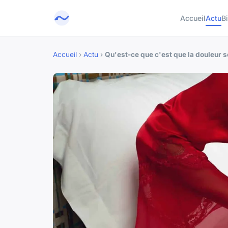
Accueil
Actu
B
Accueil
›
Actu
›
Qu'est-ce que c'est que la douleur s