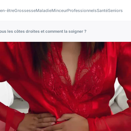
ien-être
Grossesse
Maladie
Minceur
Professionnels
Santé
Seniors
ous les côtes droites et comment la soigner ?