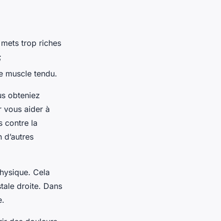
 mets trop riches
;
le muscle tendu.
us obteniez
r vous aider à
 contre la
n d’autres
physique. Cela
tale droite. Dans
e.